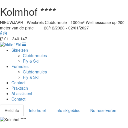
Kolmhof ****
NIEUWJAAR - Weekreis Clubformule - 1000m² Wellnessoase op 200
meter van de piste 26/12/2026 - 02/01/2027
011 340 147
Skireizen
Clubformules
Fly & Ski
Formules
Clubformules
Fly & Ski
Contact
Praktisch
AI assistent
Contact
Reisinfo
Info hotel
Info skigebied
Nu reserveren