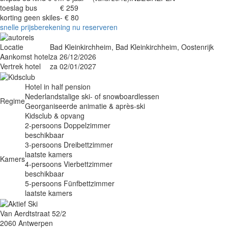
toeslag bus
€ 259
korting geen skiles
- € 80
snelle prijsberekening
nu reserveren
Locatie
Bad Kleinkirchheim, Bad Kleinkirchheim, Oostenrijk
Aankomst hotel
za 26/12/2026
Vertrek hotel
za 02/01/2027
Hotel in half pension
Nederlandstalige ski- of snowboardlessen
Regime
Georganiseerde animatie & après-ski
Kidsclub & opvang
2-persoons Doppelzimmer
beschikbaar
3-persoons Dreibettzimmer
laatste kamers
Kamers
4-persoons Vierbettzimmer
beschikbaar
5-persoons Fünfbettzimmer
laatste kamers
Van Aerdtstraat 52/2
2060 Antwerpen